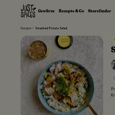
Zum Inhalt springen
Gewürze
Rezepte & Co
Storefinder
Rezepte
/
Smashed Potato Salad
S
Pr
Kr