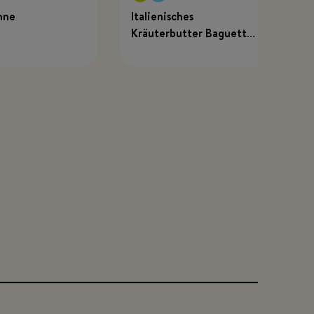
hne
Italienisches
Kräuterbutter Baguette
mit MEGGLE x Just
Spices Kräuterbutter