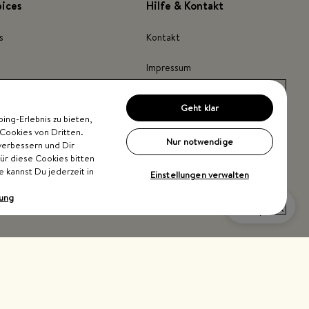
pices
Hilfe & Kontakt
s
Kontakt
Impressum
Barrierefreiheit
Geht klar
ng-Erlebnis zu bieten,
inder
Cookies von Dritten.
Nur notwendige
verbessern und Dir
Für diese Cookies bitten
e kannst Du jederzeit in
Einstellungen verwalten
rung