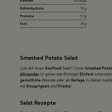
Kalorien
505 kcal
Kohlenhydrate
51 g
Proteine
7,7 g
Fett
31 g
Smashed Potato Salad
Lust auf einen
Soulfood
Salat? Unser
Smashed Potat
Allrounder
ist genau das Richtige!
Einfach
zubereitet
gemütliche
Abende oder als
Beilage
zu deinen Liebl
mit
Knusprigkeit
und
Frische
!
Salat Rezepte