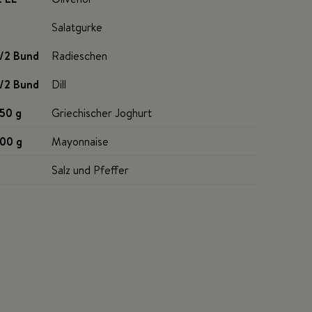
Salatgurke
1/2 Bund
Radieschen
1/2 Bund
Dill
150 g
Griechischer Joghurt
100 g
Mayonnaise
Salz und Pfeffer