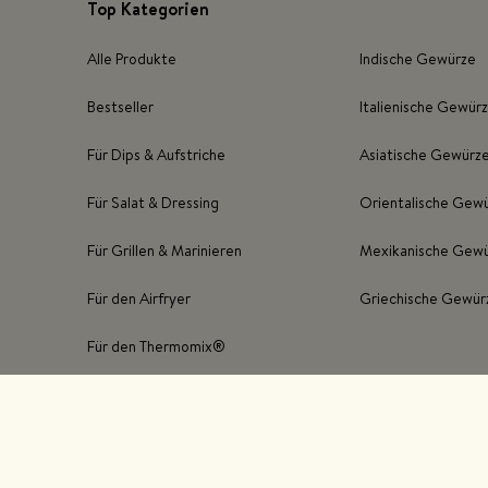
Top Kategorien
Alle Produkte
Indische Gewürze
Bestseller
Italienische Gewür
Für Dips & Aufstriche
Asiatische Gewürz
Für Salat & Dressing
Orientalische Gew
Für Grillen & Marinieren
Mexikanische Gew
Für den Airfryer
Griechische Gewür
Für den Thermomix®