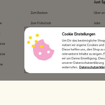
Just S
Zum Backen
Über un
ze
Zum Frühstück
Jobs
e
Für Fleisch
Presse
Cookie Einstellungen
Um Dir das bestmögliche Shoppi
ürze
Für Fisch
Store F
nutzen wir eigene Cookies und 
Diese helfen uns, den Shop zu 
relevantere Inhalte zu zeigen. 
ürze
Für Kartoffeln
wir um Deine Einwilligung. Dies
unserer Datenschutzerklärung
ze
Für Gemüse
widerrufen.
Datenschutzerklä