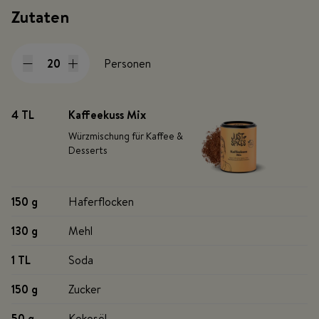
Zutaten
Personen
4 TL
Kaffeekuss Mix
Würzmischung für Kaffee &
Desserts
150 g
Haferflocken
130 g
Mehl
1 TL
Soda
150 g
Zucker
50 g
Kokosöl