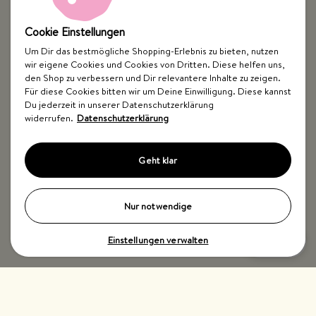
Cookie Einstellungen
Um Dir das bestmögliche Shopping-Erlebnis zu bieten, nutzen
wir eigene Cookies und Cookies von Dritten. Diese helfen uns,
Top Kategorien
den Shop zu verbessern und Dir relevantere Inhalte zu zeigen.
Für diese Cookies bitten wir um Deine Einwilligung. Diese kannst
Just Spices
Du jederzeit in unserer Datenschutzerklärung
widerrufen.
Datenschutzerklärung
Hilfe & Kontakt
Geht klar
Nur notwendige
Einstellungen verwalten
Impressum
AGB
Widerrufsbelehrung
Datenschutz
Barrierefreiheit