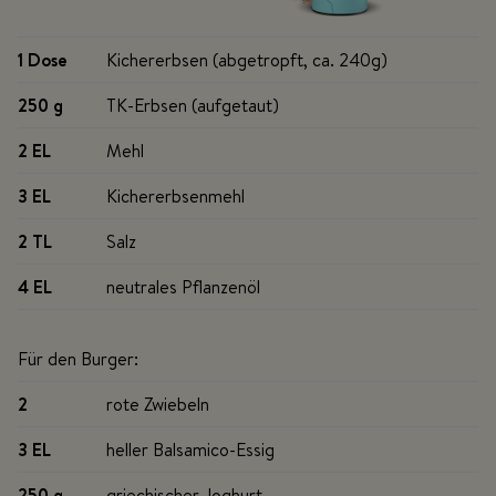
1 Dose
Kichererbsen (abgetropft, ca. 240g)
250 g
TK-Erbsen (aufgetaut)
2 EL
Mehl
3 EL
Kichererbsenmehl
2 TL
Salz
4 EL
neutrales Pflanzenöl
Für den Burger:
2
rote Zwiebeln
3 EL
heller Balsamico-Essig
250 g
griechischer Joghurt