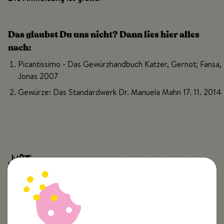
Das glaubst Du uns nicht? Dann lies hier alles
nach:
Picantissimo - Das Gewürzhandbuch Katzer, Gernot; Fansa,
Jonas 2007
Gewürze: Das Standardwerk Dr. Manuela Mahn 17. 11. 2014
Top Kategorien