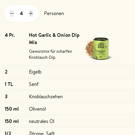
Personen
4 Pr
.
Hot Garlic & Onion Dip
Mix
Gewürzmix für scharfen
Knoblauch-Dip
2
Eigelb
1 TL
Senf
3
Knoblauchzehen
150 ml
Olivenöl
150 ml
neutrales Öl
1/2
Zitrone, Saft