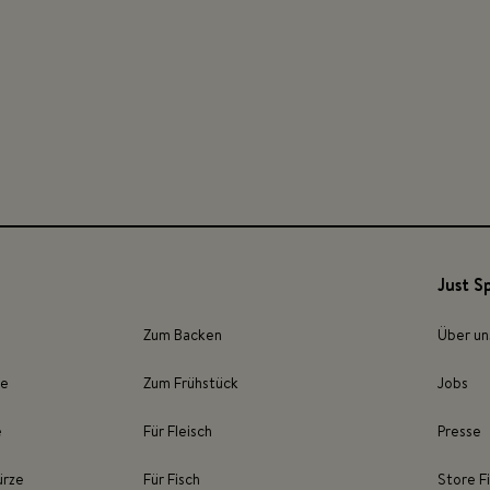
Just S
Zum Backen
Über un
ze
Zum Frühstück
Jobs
e
Für Fleisch
Presse
ürze
Für Fisch
Store F