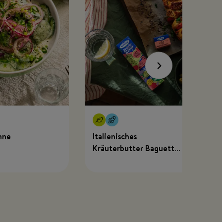
hne
Italienisches
Kräuterbutter Baguette
mit MEGGLE x Just
Spices Kräuterbutter