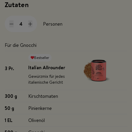
Zutaten
Personen
Für die Gnocchi
Bestseller
Italian Allrounder
3 Pr
.
Gewürzmix für jedes
italienische Gericht
300 g
Kirschtomaten
50 g
Pinienkerne
1 EL
Olivenöl