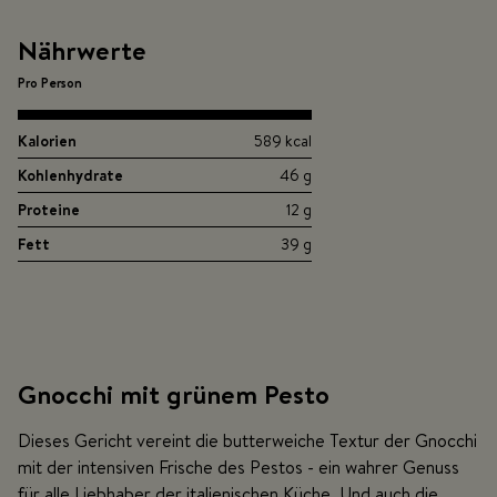
Nährwerte
Pro Person
Kalorien
589 kcal
Kohlenhydrate
46 g
Proteine
12 g
Fett
39 g
Gnocchi mit grünem Pesto
Dieses Gericht vereint die butterweiche Textur der Gnocchi
mit der intensiven Frische des Pestos - ein wahrer Genuss
für alle Liebhaber der italienischen Küche. Und auch die