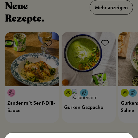
Neue
Mehr anzeigen
Rezepte.
Zander mit Senf-Dill-
Gurkens
Gurken Gazpacho
Sauce
Sahne