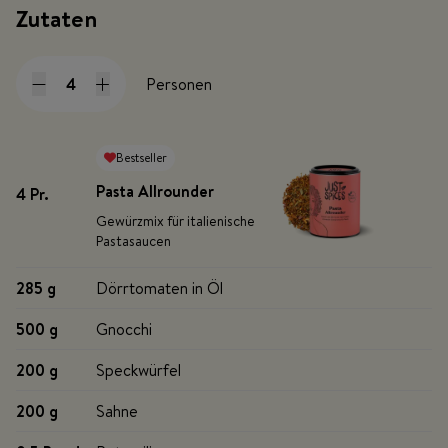
Zutaten
Personen
Bestseller
Pasta Allrounder
4 Pr
.
Gewürzmix für italienische
Pastasaucen
285 g
Dörrtomaten in Öl
500 g
Gnocchi
200 g
Speckwürfel
200 g
Sahne