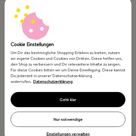
Cookie Einstellungen
Um Dir das bestmögliche Shopping-Erlebnis zu bieten, nutzen
wir eigene Cookies und Cookies von Dritten. Diese helfen uns,
Top Kategorien
den Shop zu verbessern und Dir relevantere Inhalte zu zeigen.
Für diese Cookies bitten wir um Deine Einwilligung. Diese kannst
Just Spices
Du jederzeit in unserer Datenschutzerklärung
widerrufen.
Datenschutzerklärung
Hilfe & Kontakt
Geht klar
Nur notwendige
Einstellungen verwalten
Impressum
AGB
Widerrufsbelehrung
Datenschutz
Barrierefreiheit