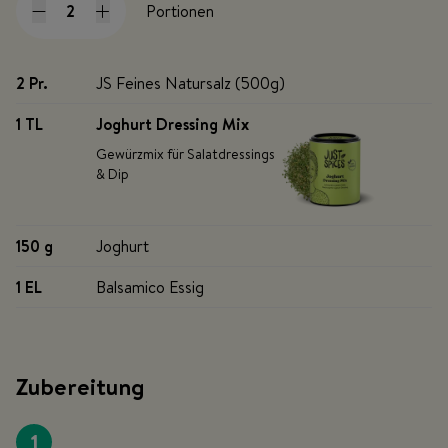
Portionen
2 Pr
.
JS Feines Natursalz (500g)
1 TL
Joghurt Dressing Mix
Gewürzmix für Salatdressings
& Dip
150 g
Joghurt
1 EL
Balsamico Essig
Zubereitung
1