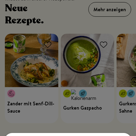
Neue
Mehr anzeigen
Rezepte.
Zander mit Senf-Dill-
Gurkens
Gurken Gazpacho
Sauce
Sahne