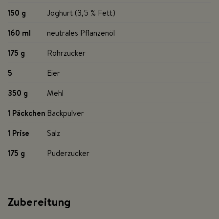
150 g
Joghurt (3,5 % Fett)
160 ml
neutrales Pflanzenöl
175 g
Rohrzucker
5
Eier
350 g
Mehl
1 P
äckchen
Backpulver
1 Prise
Salz
175 g
Puderzucker
Zubereitung