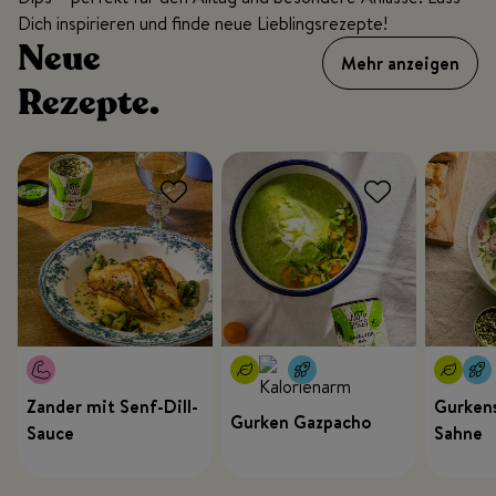
Dich inspirieren und finde neue Lieblingsrezepte!
Neue
Mehr anzeigen
Rezepte.
Zander mit Senf-Dill-
Gurkens
Gurken Gazpacho
Sauce
Sahne