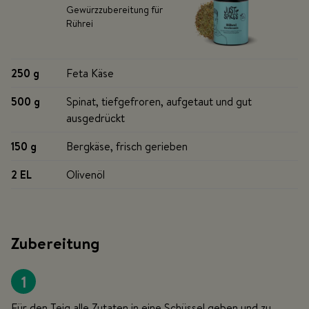
Gewürzzubereitung für
Rührei
250 g
Feta Käse
500 g
Spinat, tiefgefroren, aufgetaut und gut
ausgedrückt
150 g
Bergkäse, frisch gerieben
2 EL
Olivenöl
Zubereitung
1
Für den Teig alle Zutaten in eine Schüssel geben und zu