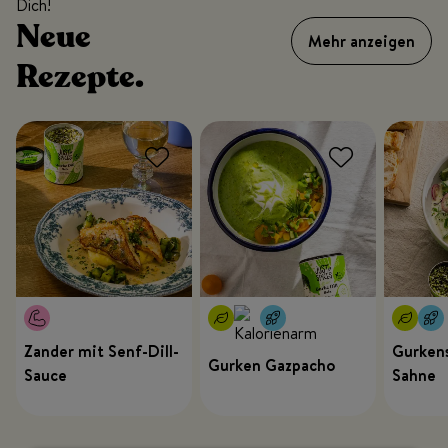
Dich!
Neue
Mehr anzeigen
Rezepte.
Zander mit Senf-Dill-
Gurkens
Gurken Gazpacho
Sauce
Sahne