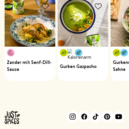
Zander mit Senf-Dill-
Gurkens
Gurken Gazpacho
Sauce
Sahne