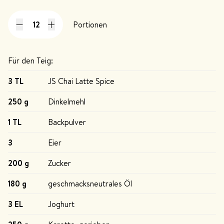
Portionen
Für den Teig:
3 TL
JS Chai Latte Spice
250 g
Dinkelmehl
1 TL
Backpulver
3
Eier
200 g
Zucker
180 g
geschmacksneutrales Öl
3 EL
Joghurt