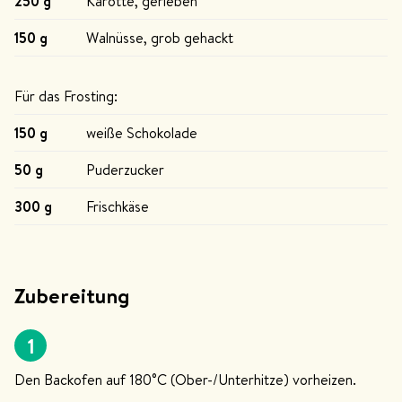
250 g
Karotte, gerieben
150 g
Walnüsse, grob gehackt
Für das Frosting:
150 g
weiße Schokolade
50 g
Puderzucker
300 g
Frischkäse
Zubereitung
1
Den Backofen auf 180°C (Ober-/Unterhitze) vorheizen.