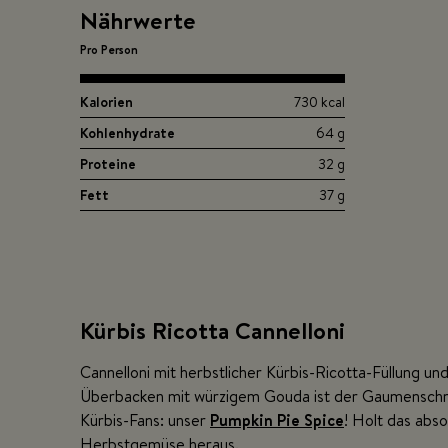
Nährwerte
Pro Person
Kalorien
730 kcal
Kohlenhydrate
64 g
Proteine
32 g
Fett
37 g
Kürbis Ricotta Cannelloni
Cannelloni mit herbstlicher Kürbis-Ricotta-Füllung u
Überbacken mit würzigem Gouda ist der Gaumenschm
Kürbis-Fans: unser
Pumpkin Pie Spice
! Holt das abs
Herbstgemüse heraus.