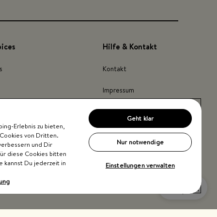
pices
Hilfe & Kontakt
s
Kontakt
Impressum
Barrierefreiheit
Geht klar
ng-Erlebnis zu bieten,
inder
Cookies von Dritten.
Nur notwendige
verbessern und Dir
Für diese Cookies bitten
e kannst Du jederzeit in
Einstellungen verwalten
rung