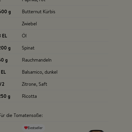
600 g
Butternut Kürbis
Zwiebel
3 EL
Öl
200 g
Spinat
50 g
Rauchmandeln
1 EL
Balsamico, dunkel
1/2
Zitrone, Saft
250 g
Ricotta
Für die Tomatensoße:
Bestseller