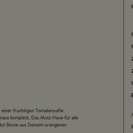
1
1
1
nd einer fruchtigen Tomatensoße.
aus komplett. Das Must Have für alle
olut Beste aus Deinem orangenen