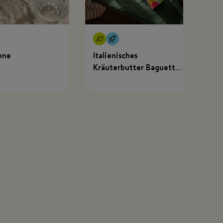
hne
Italienisches
Kräuterbutter Baguette
mit MEGGLE x Just
Spices Kräuterbutter