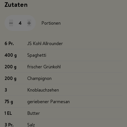
Zutaten
Portionen
6 Pr
.
JS Kohl Allrounder
400 g
Spaghetti
200 g
frischer Grünkohl
200 g
Champignon
3
Knoblauchzehen
75 g
geriebener Parmesan
1 EL
Butter
3 Pr
.
Salz