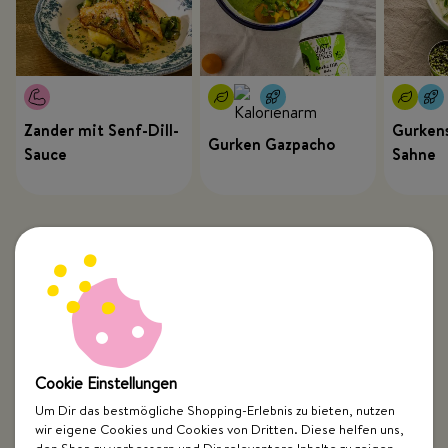
Zander mit Senf-Dill-
Gurkens
Gurken Gazpacho
Sauce
Sahne
Cookie Einstellungen
Um Dir das bestmögliche Shopping-Erlebnis zu bieten, nutzen
wir eigene Cookies und Cookies von Dritten. Diese helfen uns,
Top Kategorien