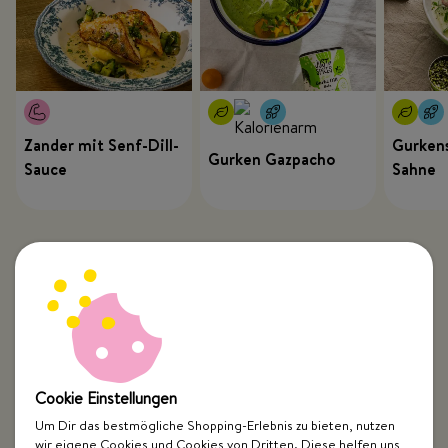
Zander mit Senf-Dill-
Gurkens
Gurken Gazpacho
Sauce
Sahne
Cookie Einstellungen
Um Dir das bestmögliche Shopping-Erlebnis zu bieten, nutzen
wir eigene Cookies und Cookies von Dritten. Diese helfen uns,
Top Kategorien