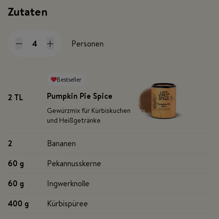
Zutaten
Personen
Bestseller
Pumpkin Pie Spice
2 TL
Gewürzmix für Kürbiskuchen
und Heißgetränke
2
Bananen
60 g
Pekannusskerne
60 g
Ingwerknolle
400 g
Kürbispüree