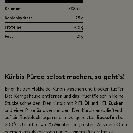
Kalorien
333 kcal
Kohlenhydrate
25 g
Proteine
9,6 g
Fett
21 g
Kürbis Püree selbst machen, so geht’s!
Einen halben Hokkaido-Kürbis waschen und trocken tupfen.
Das Kerngehäuse entfernen und das Fruchtfleisch in kleine
Stücke schneiden. Den Kürbis mit 2 EL
Öl
und 1 EL
Zucker
und einer Prise
Salz
vermengen. Den Kürbis anschließend
auf ein Backblech legen und im vorgeheizten
Backofen
bei
200°C Umluft, etwa 25 Minuten lang rösten. Aus dem Ofen
nehmen, abkühlen lassen und mit einem Pürierstab zu