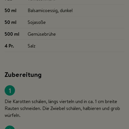
50 ml
Balsamicoessig, dunkel
50 ml
Sojasoße
500 ml
Gemüsebrühe
4 Pr
.
Salz
Zubereitung
1
Die Karotten schälen, längs vierteln und in ca. 1 cm breite
Rauten schneiden. Die Zwiebel schälen, halbieren und grob
würfeln.