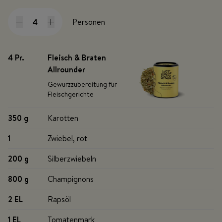
Personen
4 Pr
.
Fleisch & Braten
Allrounder
Gewürzzubereitung für
Fleischgerichte
350 g
Karotten
1
Zwiebel, rot
200 g
Silberzwiebeln
800 g
Champignons
2 EL
Rapsöl
1 EL
Tomatenmark