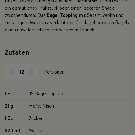
Unser Rezept für Bagel aus dem Thermomix ist perfekt für
ein gemütliches Frühstück oder einen leckeren Snack
zwischendurch! Das
Bagel Topping
mit Sesam, Mohn und
knusprigem Meersalz verleiht den frisch gebackenen Bagels
einen unwiderstehlich aromatischen Crunch.
Zutaten
Portionen
1 EL
JS Bagel Topping
21 g
Hefe, frisch
1 EL
Zucker
320 ml
Wasser