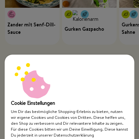
Zander mit Senf-Dill-
Gurkens
Gurken Gazpacho
Sauce
Sahne
Cookie Einstellungen
Um Dir das bestmögliche Shopping-Erlebnis zu bieten, nutzen
wir eigene Cookies und Cookies von Dritten. Diese helfen uns,
Top Kategorien
den Shop zu verbessern und Dir relevantere Inhalte zu zeigen.
Für diese Cookies bitten wir um Deine Einwilligung. Diese kannst
Just Spices
Du jederzeit in unserer Datenschutzerklärung