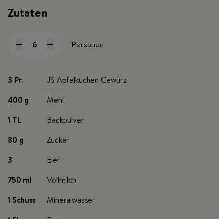
Zutaten
Personen
3 Pr
.
JS Apfelkuchen Gewürz
400 g
Mehl
1 TL
Backpulver
80 g
Zucker
3
Eier
750 ml
Vollmilch
1 Schuss
Mineralwasser