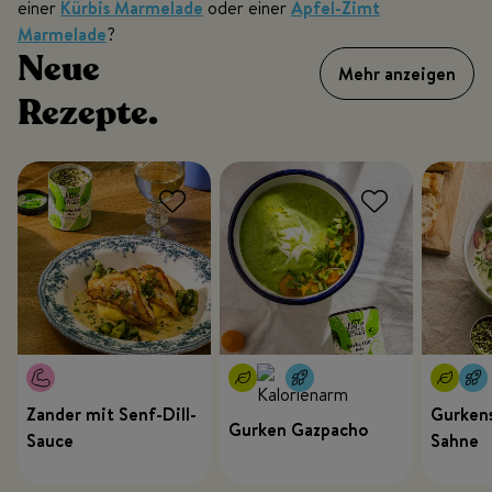
einer
Kürbis Marmelade
oder einer
Apfel-Zimt
Marmelade
?
Neue
Mehr anzeigen
Rezepte.
Zander mit Senf-Dill-
Gurkens
Gurken Gazpacho
Sauce
Sahne