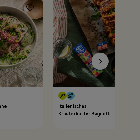
hne
Italienisches
Kräuterbutter Baguette
mit MEGGLE x Just
Spices Kräuterbutter