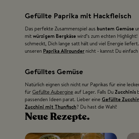
Gefüllte Paprika mit Hackfleisch
Das perfekte Zusammenspiel aus
buntem Gemüse
u
mit
würzigem Bergkäse
wird’s zum echten Highlight!
schmeckt, Dich lange satt hält und viel Energie liefer
unseren
Paprika Allrounder
nicht - kannst Du einfach
Gefülltes Gemüse
Natürlich eignen sich nicht nur Paprikas für eine leck
für
Gefüllte Aubergine
auf Lager. Falls Du
Zucchinis
b
passenden Ideen parat. Lieber eine
Gefüllte Zucchin
Zucchini mit Thunfisch
? Du hast die Wahl!
Neue
Rezepte.