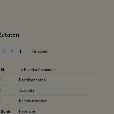
Zutaten
Personen
1 EL
JS Paprika Allrounder
8
Paprikaschoten
2
Zwiebeln
2
Knoblauchzehen
1 Bund
Petersilie