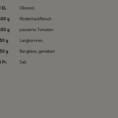
3 EL
Olivenöl
500 g
Rinderhackfleisch
500 g
passierte Tomaten
150 g
Langkornreis
150 g
Bergkäse, gerieben
4 Pr
.
Salz