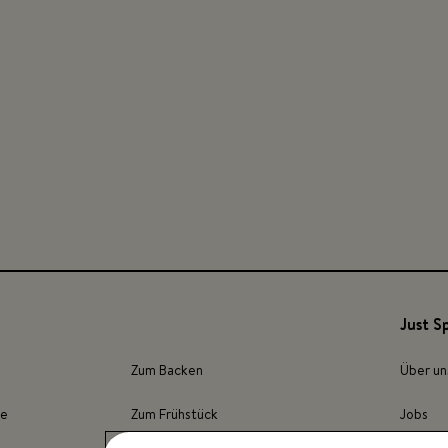
Just S
Zum Backen
Über un
ze
Zum Frühstück
Jobs