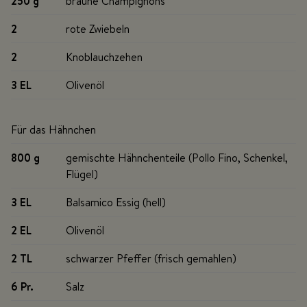
250 g
braune Champignons
2
rote Zwiebeln
2
Knoblauchzehen
3 EL
Olivenöl
Für das Hähnchen
800 g
gemischte Hähnchenteile (Pollo Fino, Schenkel,
Flügel)
3 EL
Balsamico Essig (hell)
2 EL
Olivenöl
2 TL
schwarzer Pfeffer (frisch gemahlen)
6 Pr
.
Salz