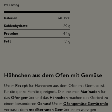
Pro serving
Kalorien
740 kcal
Kohlenhydrate
29 g
Proteine
44 g
Fett
51 g
Hähnchen aus dem Ofen mit Gemüse
Unser
Rezept
für Hähnchen aus dem Ofen mit Gemüse ist
für die ganze Familie geeignet. Die leckeren
Marinaden
für
das
Ofengemüse
und das
Hähnchen
machen das Gericht zu
einem besonderen
Genuss
! Unser
Ofengemüse Gewürzmix
verpasst dem
mediterranen Gemüse
einen würzigen