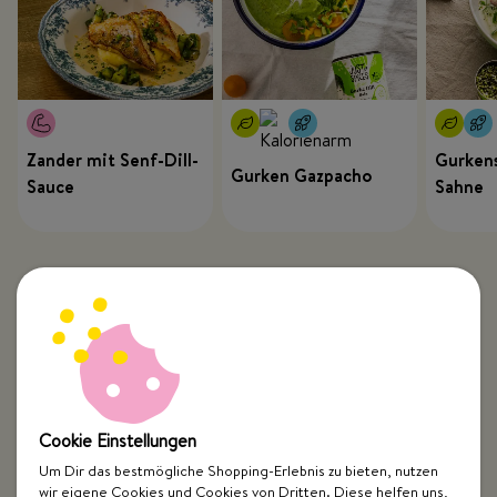
Zander mit Senf-Dill-
Gurkens
Gurken Gazpacho
Sauce
Sahne
Cookie Einstellungen
Um Dir das bestmögliche Shopping-Erlebnis zu bieten, nutzen
wir eigene Cookies und Cookies von Dritten. Diese helfen uns,
Top Kategorien