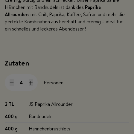
Cremig, würzig und einfach lecker: Unser Paprika Sahne
Hähnchen mit Bandnudeln ist dank des
Paprika
Allrounders
mit Chili, Paprika, Kaffee, Safran und mehr die
perfekte Kombination aus herzhaft und cremig – ideal für
ein schnelles und leckeres Abendessen!
Zutaten
Personen
2 TL
JS Paprika Allrounder
400 g
Bandnudeln
400 g
Hähnchenbrustfilets