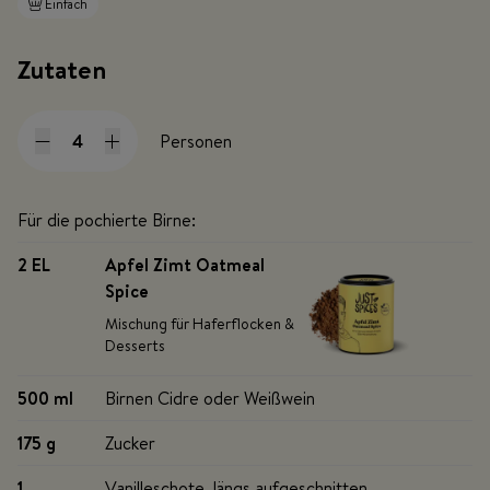
Einfach
Zutaten
Personen
Für die pochierte Birne:
2 EL
Apfel Zimt Oatmeal
Spice
Mischung für Haferflocken &
Desserts
500 ml
Birnen Cidre oder Weißwein
175 g
Zucker
1
Vanilleschote, längs aufgeschnitten