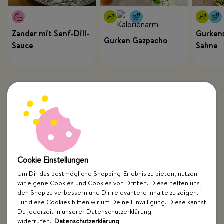
Zander mit Senf-Dill-
Gurkens
Gurken Gazpacho
Sauce
Sahne
Cookie Einstellungen
Um Dir das bestmögliche Shopping-Erlebnis zu bieten, nutzen
wir eigene Cookies und Cookies von Dritten. Diese helfen uns,
Top Kategorien
den Shop zu verbessern und Dir relevantere Inhalte zu zeigen.
Für diese Cookies bitten wir um Deine Einwilligung. Diese kannst
Just Spices
Du jederzeit in unserer Datenschutzerklärung
widerrufen.
Datenschutzerklärung