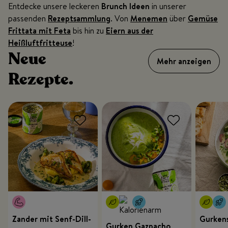
Entdecke unsere leckeren
Brunch Ideen
in unserer
passenden
Rezeptsammlung
. Von
Menemen
über
Gemüse
Frittata mit Feta
bis hin zu
Eiern aus der
Heißluftfritteuse
!
Neue
Mehr anzeigen
Rezepte.
Zander mit Senf-Dill-
Gurkens
Gurken Gazpacho