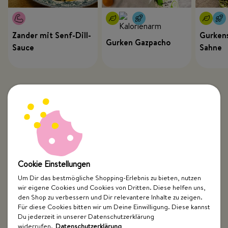
Zander mit Senf-Dill-
Gurkens
Gurken Gazpacho
Sauce
Sahne
Cookie Einstellungen
Um Dir das bestmögliche Shopping-Erlebnis zu bieten, nutzen
wir eigene Cookies und Cookies von Dritten. Diese helfen uns,
Top Kategorien
den Shop zu verbessern und Dir relevantere Inhalte zu zeigen.
Für diese Cookies bitten wir um Deine Einwilligung. Diese kannst
Just Spices
Du jederzeit in unserer Datenschutzerklärung
widerrufen.
Datenschutzerklärung