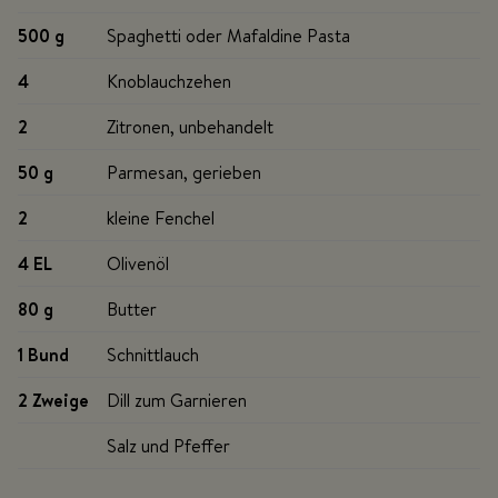
500 g
Spaghetti oder Mafaldine Pasta
4
Knoblauchzehen
2
Zitronen, unbehandelt
50 g
Parmesan, gerieben
2
kleine Fenchel
4 EL
Olivenöl
80 g
Butter
1 Bund
Schnittlauch
2 Zweige
Dill zum Garnieren
Salz und Pfeffer