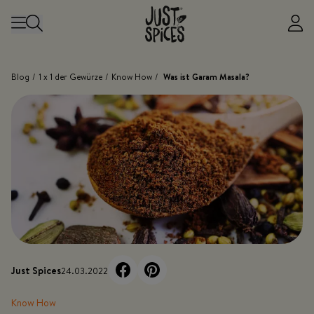
Zum Inhalt springen
Blog
/
1 x 1 der Gewürze
/
Know How
/
Was ist Garam Masala?
Just Spices
24.03.2022
Know How