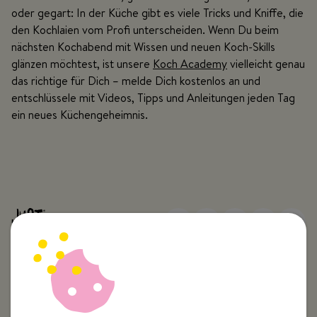
oder gegart: In der Küche gibt es viele Tricks und Kniffe, die
den Kochlaien vom Profi unterscheiden. Wenn Du beim
nächsten Kochabend mit Wissen und neuen Koch-Skills
glänzen möchtest, ist unsere
Koch Academy
vielleicht genau
das richtige für Dich – melde Dich kostenlos an und
entschlüssele mit Videos, Tipps und Anleitungen jeden Tag
ein neues Küchengeheimnis.
Top Kategorien