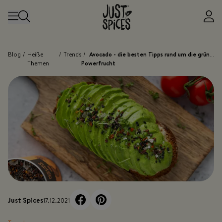
Zum Inhalt springen
Blog
/
Heiße
/
Trends
/
Avocado - die besten Tipps rund um die grüne
Themen
Powerfrucht
Just Spices
17.12.2021