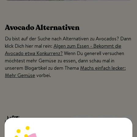
Avocado Alternativen
Du bist auf der Suche nach Alternativen zu Avocados? Dann
klick Dich hier mal rein:
Algen zum Essen - Bekommt die
Avocado etwa Konkurrenz?
Wenn Du generell versuchen
möchtest mehr Gemüse zu essen, dann schau mal in
unserem Blogartikel zu dem Thema
Machs einfach lecker:
Mehr Gemüse
vorbei.