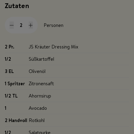
Zutaten
Personen
2 Pr
.
JS Kräuter Dressing Mix
1/2
Süßkartoffel
3 EL
Olivenöl
1 Spritzer
Zitronensaft
1/2 TL
Ahornsirup
1
Avocado
2 Handvoll
Rotkohl
1/2
Salatgurke