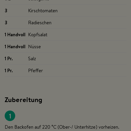
3
Kirschtomaten
3
Radieschen
1 Handvoll
Kopfsalat
1 Handvoll
Nüsse
1 Pr
.
Salz
1 Pr
.
Pfeffer
Zubereitung
1
Den Backofen auf 220 °C (Ober-/ Unterhitze) vorheizen.