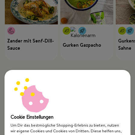
Zander mit Senf-Dill-
Gurkens
Gurken Gazpacho
Sauce
Sahne
Cookie Einstellungen
Um Dir das bestmögliche Shopping-Erlebnis zu bieten, nutzen
wir eigene Cookies und Cookies von Dritten. Diese helfen uns,
Top Kategorien