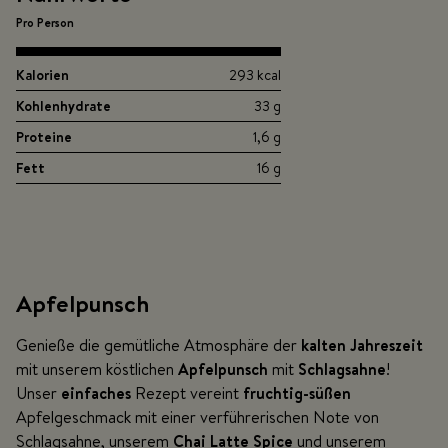
Pro Person
Kalorien
293 kcal
Kohlenhydrate
33 g
Proteine
1,6 g
Fett
16 g
Apfelpunsch
Genieße die gemütliche Atmosphäre der
kalten
Jahreszeit
mit unserem köstlichen
Apfelpunsch
mit
Schlagsahne
!
Unser
einfaches
Rezept vereint
fruchtig-süßen
Apfelgeschmack mit einer verführerischen Note von
Schlagsahne, unserem
Chai Latte Spice
und unserem