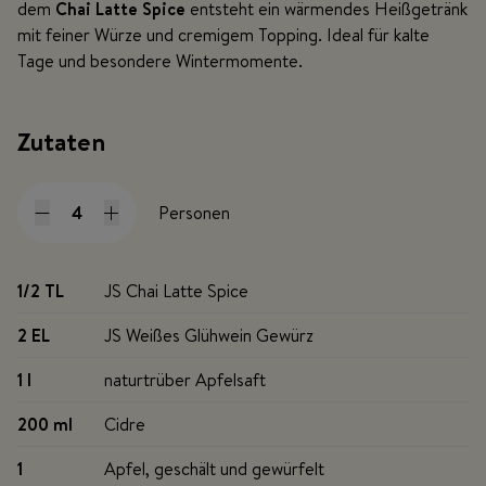
dem
Chai Latte Spice
entsteht ein wärmendes Heißgetränk
mit feiner Würze und cremigem Topping. Ideal für kalte
Tage und besondere Wintermomente.
Zutaten
Personen
1/2 TL
JS Chai Latte Spice
2 EL
JS Weißes Glühwein Gewürz
1 l
naturtrüber Apfelsaft
200 ml
Cidre
1
Apfel, geschält und gewürfelt