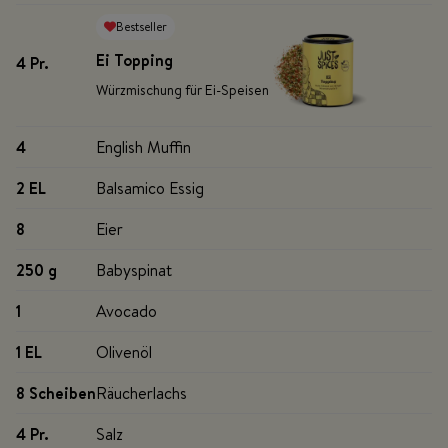
Bestseller
Ei Topping
4 Pr
.
Würzmischung für Ei-Speisen
4
English Muffin
2 EL
Balsamico Essig
8
Eier
250 g
Babyspinat
1
Avocado
1 EL
Olivenöl
8 Scheiben
Räucherlachs
4 Pr
.
Salz