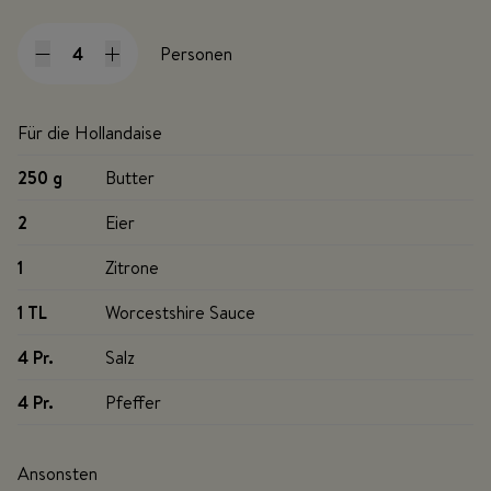
Personen
Für die Hollandaise
250 g
Butter
2
Eier
1
Zitrone
1 TL
Worcestshire Sauce
4 Pr
.
Salz
4 Pr
.
Pfeffer
Ansonsten