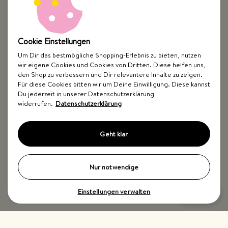
Cookie Einstellungen
Um Dir das bestmögliche Shopping-Erlebnis zu bieten, nutzen
wir eigene Cookies und Cookies von Dritten. Diese helfen uns,
Top Kategorien
den Shop zu verbessern und Dir relevantere Inhalte zu zeigen.
Für diese Cookies bitten wir um Deine Einwilligung. Diese kannst
Just Spices
Du jederzeit in unserer Datenschutzerklärung
widerrufen.
Datenschutzerklärung
Hilfe & Kontakt
Geht klar
Nur notwendige
Einstellungen verwalten
Impressum
AGB
Widerrufsbelehrung
Datenschutz
Barrierefreiheit