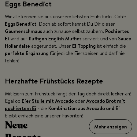
Eggs Benedict
Wir alle kennen sie aus unserem liebsten Frühstücks-Café:
Eggs Benedict
. Doch ab sofort kannst Du Dir diesen
Gaumenschmaus
auch zuhause selbst zaubern.
Pochiertes
Ei
wird auf
fluffigen English Muffins
serviert und von
Sauce
Hollandaise
abgerundet. Unser
Ei Topping
ist einfach die
perfekte Ergänzung
für jegliche Eierspeisen und darf nie
fehlen!
Herzhafte Frühstücks Rezepte
Mit Eiern zum Frühstück fängt der Tag doch direkt lecker an!
Egal ob
Eier Stulle mit Avocado
oder
Avocado Brot mit
pochiertem Ei
- die
Kombination aus Avocado und Ei
bleibt einfach eine uns
erer Favoriten!
Neue
Mehr anzeigen