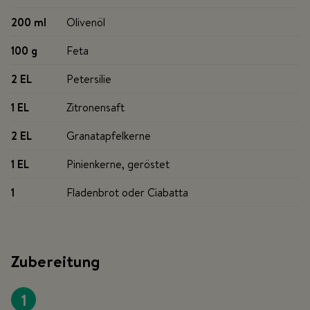
200 ml
Olivenöl
100 g
Feta
2 EL
Petersilie
1 EL
Zitronensaft
2 EL
Granatapfelkerne
1 EL
Pinienkerne, geröstet
1
Fladenbrot oder Ciabatta
Zubereitung
1