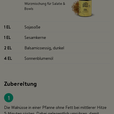
Würzmischung für Salate &
Bowls
1 EL
Sojasoße
1 EL
Sesamkerne
2 EL
Balsamicoessig, dunkel
4 EL
Sonnenblumenöl
Zubereitung
1
Die Walnüsse in einer Pfanne ohne Fett bei mittlerer Hitze
5 Minuten rösten. Dabei gelegentlich umrühren, damit