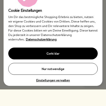
Cookie Einstellungen
Um Dir das bestmögliche Shopping-Erlebnis zu bieten, nutzen
wir eigene Cookies und Cookies von Dritten. Diese helfen uns,
Top Kategorien
den Shop zu verbessern und Dir relevantere Inhalte zu zeigen.
Für diese Cookies bitten wir um Deine Einwilligung. Diese kannst
Just Spices
Du jederzeit in unserer Datenschutzerklärung
widerrufen.
Datenschutzerklärung
Hilfe & Kontakt
Geht klar
Nur notwendige
Einstellungen verwalten
Impressum
AGB
Widerrufsbelehrung
Datenschutz
Barrierefreiheit