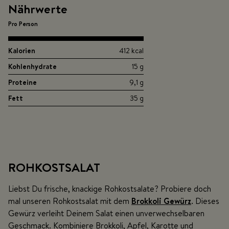
Nährwerte
Pro Person
Kalorien
412 kcal
Kohlenhydrate
15 g
Proteine
9,1 g
Fett
35 g
ROHKOSTSALAT
Liebst Du frische, knackige Rohkostsalate? Probiere doch
mal unseren Rohkostsalat mit dem
Brokkoli Gewürz
. Dieses
Gewürz verleiht Deinem Salat einen unverwechselbaren
Geschmack. Kombiniere Brokkoli, Apfel, Karotte und