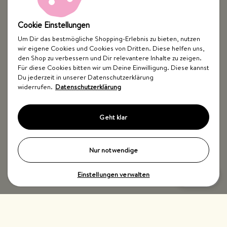
Cookie Einstellungen
Um Dir das bestmögliche Shopping-Erlebnis zu bieten, nutzen
wir eigene Cookies und Cookies von Dritten. Diese helfen uns,
Top Kategorien
den Shop zu verbessern und Dir relevantere Inhalte zu zeigen.
Für diese Cookies bitten wir um Deine Einwilligung. Diese kannst
Just Spices
Du jederzeit in unserer Datenschutzerklärung
widerrufen.
Datenschutzerklärung
Hilfe & Kontakt
Geht klar
Nur notwendige
Einstellungen verwalten
Impressum
AGB
Widerrufsbelehrung
Datenschutz
Barrierefreiheit