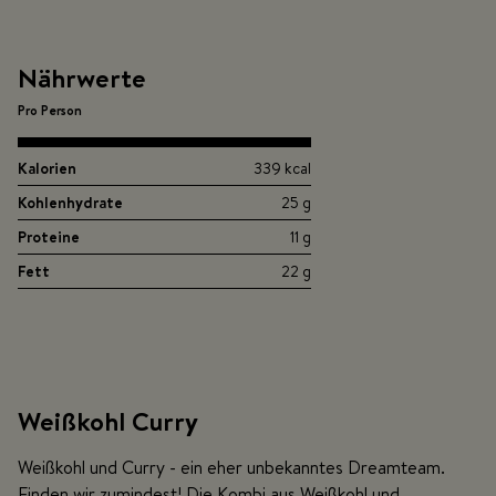
Nährwerte
Pro Person
Kalorien
339 kcal
Kohlenhydrate
25 g
Proteine
11 g
Fett
22 g
Weißkohl Curry
Weißkohl und Curry - ein eher unbekanntes Dreamteam.
Finden wir zumindest! Die Kombi aus Weißkohl und