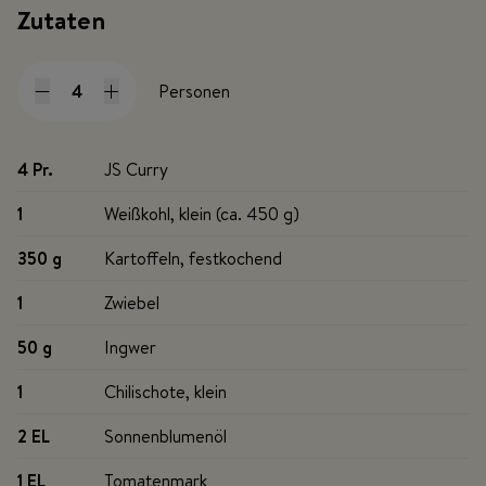
Zutaten
Personen
4 Pr
.
JS Curry
1
Weißkohl, klein (ca. 450 g)
350 g
Kartoffeln, festkochend
1
Zwiebel
50 g
Ingwer
1
Chilischote, klein
2 EL
Sonnenblumenöl
1 EL
Tomatenmark