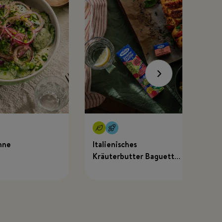
hne
Italienisches
Kräuterbutter Baguette
mit MEGGLE x Just
Spices Kräuterbutter