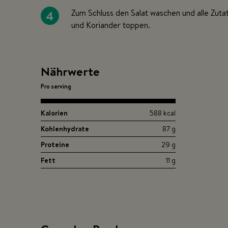
4
Zum Schluss den Salat waschen und alle Zutat
und Koriander toppen.
Nährwerte
Pro serving
Kalorien
588 kcal
Kohlenhydrate
87 g
Proteine
29 g
Fett
11 g