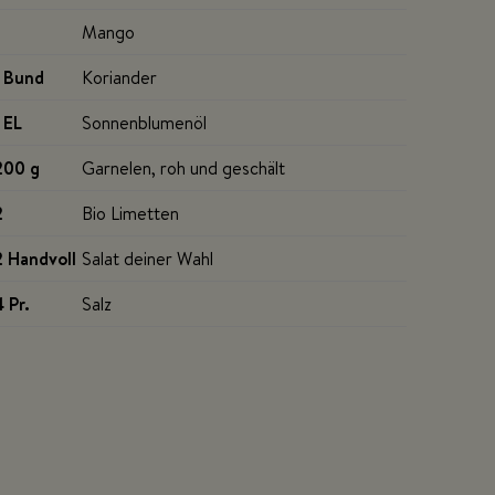
Mango
1 Bund
Koriander
1 EL
Sonnenblumenöl
200 g
Garnelen, roh und geschält
2
Bio Limetten
2 Handvoll
Salat deiner Wahl
4 Pr
.
Salz