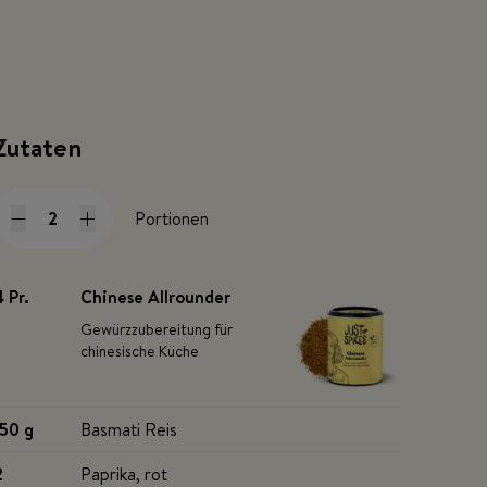
Zutaten
Portionen
4 Pr
.
Chinese Allrounder
Gewürzzubereitung für
chinesische Küche
150 g
Basmati Reis
2
Paprika, rot