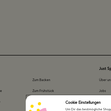
Just S
Zum Backen
Über un
ze
Zum Frühstück
Jobs
e
Für Fleisch
Presse
Cookie Einstellungen
Um Dir das bestmögliche Shoppi