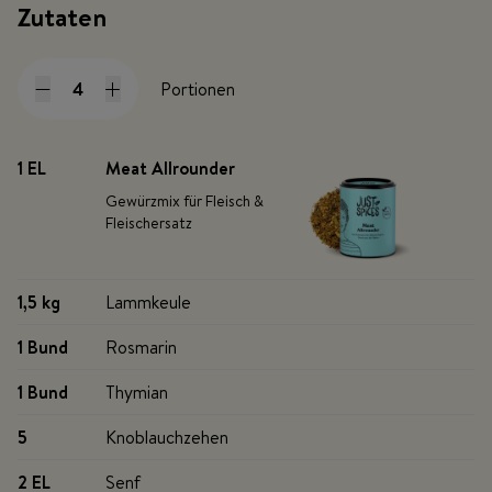
Zutaten
Portionen
1 EL
Meat Allrounder
Gewürzmix für Fleisch &
Fleischersatz
1,5 kg
Lammkeule
1 Bund
Rosmarin
1 Bund
Thymian
5
Knoblauchzehen
2 EL
Senf