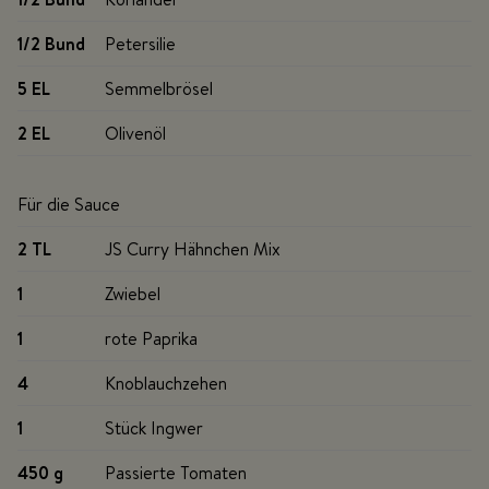
1/2 Bund
Petersilie
5 EL
Semmelbrösel
2 EL
Olivenöl
Für die Sauce
2 TL
JS Curry Hähnchen Mix
1
Zwiebel
1
rote Paprika
4
Knoblauchzehen
1
Stück Ingwer
450 g
Passierte Tomaten