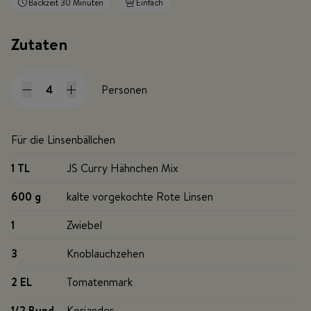
Backzeit 30 Minuten
Einfach
Zutaten
Personen
Für die Linsenbällchen
1 TL
JS Curry Hähnchen Mix
600 g
kalte vorgekochte Rote Linsen
1
Zwiebel
3
Knoblauchzehen
2 EL
Tomatenmark
1/2 Bund
Koriander