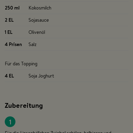
250 ml
Kokosmilch
2 EL
Sojasauce
1 EL
Olivenöl
4 Prisen
Salz
Für das Topping
4 EL
Soja Joghurt
Zubereitung
1