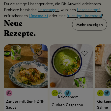
Du vielseitige Linsengerichte, die Dir Auswahl erleichtern.
Probiere klassische
Linsensuppe
, würzigen
Linseneintopf
,
erfrischenden
Linsensalat
oder eine
fruchtige Linsenbowl
!
Neue
Mehr anzeigen
Rezepte.
Zander mit Senf-Dill-
Gurkens
Gurken Gazpacho
Sauce
Sahne