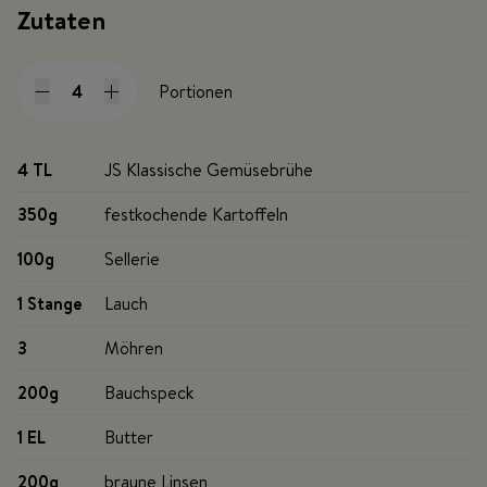
Zutaten
Portionen
4 TL
JS Klassische Gemüsebrühe
350g
festkochende Kartoffeln
100g
Sellerie
1 Stange
Lauch
3
Möhren
200g
Bauchspeck
1 EL
Butter
200g
braune Linsen