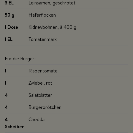
3 EL
Leinsamen, geschrotet
50 g
Haferflocken
1 Dose
Kidneybohnen, à 400 g
1 EL
Tomatenmark
Für die Burger:
1
Rispentomate
1
Zwiebel, rot
4
Salatblätter
4
Burgerbrötchen
4
Cheddar
Scheiben