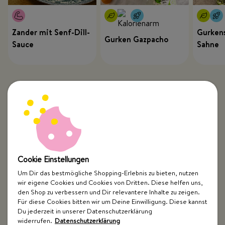
Zander mit Senf-Dill-
Gurkens
Gurken Gazpacho
Sauce
Sahne
Cookie Einstellungen
Um Dir das bestmögliche Shopping-Erlebnis zu bieten, nutzen
wir eigene Cookies und Cookies von Dritten. Diese helfen uns,
Top Kategorien
den Shop zu verbessern und Dir relevantere Inhalte zu zeigen.
Für diese Cookies bitten wir um Deine Einwilligung. Diese kannst
Just Spices
Du jederzeit in unserer Datenschutzerklärung
widerrufen.
Datenschutzerklärung