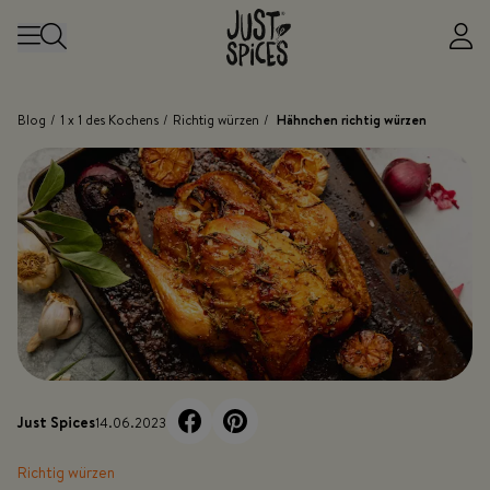
Zum Inhalt springen
Blog
/
1 x 1 des Kochens
/
Richtig würzen
/
Hähnchen richtig würzen
Just Spices
14.06.2023
Richtig würzen