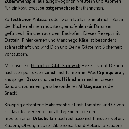
Zusammenspiel
aus ausgewogenen
Kräutern
und
Aromen
für ein köstliches,
selbstgemachtes
Brathähnchen.
Zu
festlichen
Anlässen oder wenn Du Dir einmal mehr Zeit in
der Küche nehmen möchtest, empfehlen wir Dir unser
gefülltes Hähnchen aus dem Backofen
. Dieses Rezept mit
Datteln, Pinienkernen und Manchego Käse ist besonders
schmackhaft
und wird Dich und Deine
Gäste
mit Sicherheit
verzaubern.
Mit unserem
Hähnchen Club Sandwich
Rezept steht Deinem
nächsten perfekten
Lunch
nichts mehr im Weg!
Spiegeleier
,
knuspriger
Bacon
und zartes
Hähnchen
machen dieses
Sandwich zu einem ganz besonderen
Mittagessen
oder
Snack!
Knusprig gebratene
Hähnchenbrust mit Tomaten und Oliven
ist das ideale Rezept für all diejenigen, die den
mediterranen
Urlaubsflair
auch zuhause nicht missen wollen.
Kapern, Oliven, frischer Zitronensaft und Petersilie zaubern