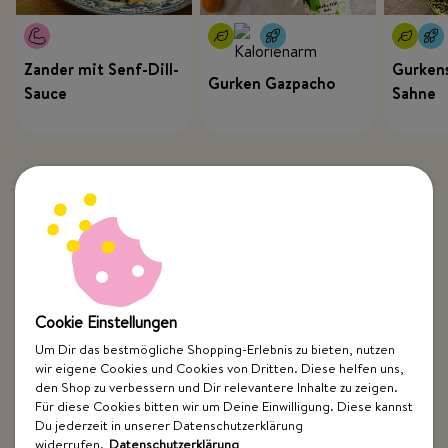
Zander mit Senf-Dill-
Gurkens
Gurken Gazpacho
Sauce
Sahne
Cookie Einstellungen
Um Dir das bestmögliche Shopping-Erlebnis zu bieten, nutzen
wir eigene Cookies und Cookies von Dritten. Diese helfen uns,
Top Kategorien
den Shop zu verbessern und Dir relevantere Inhalte zu zeigen.
Für diese Cookies bitten wir um Deine Einwilligung. Diese kannst
Just Spices
Du jederzeit in unserer Datenschutzerklärung
widerrufen.
Datenschutzerklärung