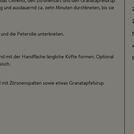
das Olivenöl, den Zitronensaft und den Granatapfelsirup
g und ausdauernd ca. zehn Minuten durchkneten, bis sie
und die Petersilie unterkneten.
d mit der Handfläche längliche Köfte formen. Optional
sisch.
d mit Zitronenspalten sowie etwas Granatapfelsirup