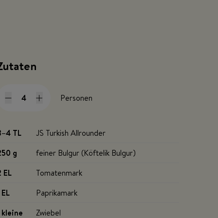
Zutaten
Personen
3–4 TL
JS Turkish Allrounder
250 g
feiner Bulgur (Köftelik Bulgur)
2 EL
Tomatenmark
1 EL
Paprikamark
1 kleine
Zwiebel