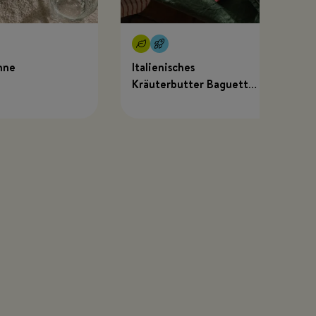
hne
Italienisches
Kräuterbutter Baguette
mit MEGGLE x Just
Spices Kräuterbutter