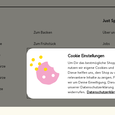
Just S
Zum Backen
Über un
ze
Zum Frühstück
Jobs
e
Für Fleisch
Presse
Cookie Einstellungen
Um Dir das bestmögliche Shoppi
ürze
Für Fisch
Store F
nutzen wir eigene Cookies und 
Diese helfen uns, den Shop zu 
relevantere Inhalte zu zeigen. 
ürze
Für Kartoffeln
wir um Deine Einwilligung. Dies
unserer Datenschutzerklärung
ze
Für Gemüse
widerrufen.
Datenschutzerklä