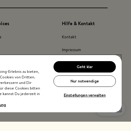
pices
Hilfe & Kontakt
s
Kontakt
Impressum
Barrierefreiheit
Geht klar
ng-Erlebnis zu bieten,
inder
Cookies von Dritten.
Nur notwendige
verbessern und Dir
Für diese Cookies bitten
e kannst Du jederzeit in
Einstellungen verwalten
rung