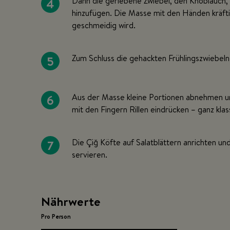
4
Dann die geriebene Zwiebel, den Knoblauch, 
hinzufügen. Die Masse mit den Händen kräfti
geschmeidig wird.
5
Zum Schluss die gehackten Frühlingszwiebeln 
6
Aus der Masse kleine Portionen abnehmen un
mit den Fingern Rillen eindrücken – ganz klas
7
Die Çiğ Köfte auf Salatblättern anrichten un
servieren.
Nährwerte
Pro Person