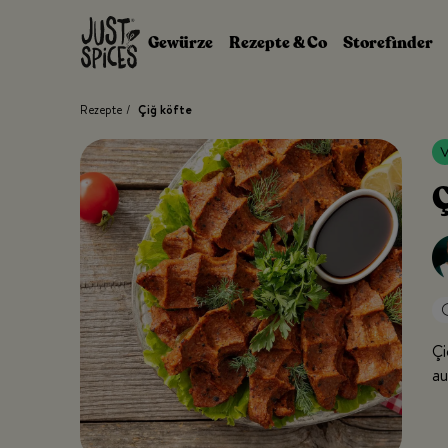
Zum Inhalt springen
Gewürze
Rezepte & Co
Storefinder
Rezepte
/
Çiğ köfte
Ç
Çi
au