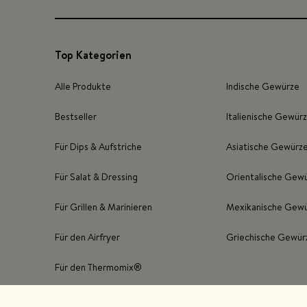
Top Kategorien
Alle Produkte
Indische Gewürze
Bestseller
Italienische Gewür
Für Dips & Aufstriche
Asiatische Gewürz
Für Salat & Dressing
Orientalische Gew
Für Grillen & Marinieren
Mexikanische Gew
Für den Airfryer
Griechische Gewür
Für den Thermomix®