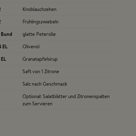
2
Knoblauchzehen
2
Frühlingszwiebeln
1 Bund
glatte Petersilie
4 EL
Olivenöl
1 EL
Granatapfelsirup
Saft von 1 Zitrone
Salz nach Geschmack
Optional: Salatblätter und Zitronenspalten
zum Servieren