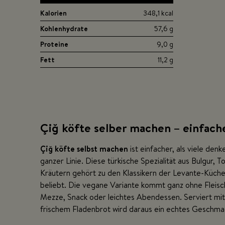
Kalorien
348,1 kcal
Kohlenhydrate
57,6 g
Proteine
9,0 g
Fett
11,2 g
Çiğ köfte selber machen – einfach
Çiğ köfte selbst machen
ist einfacher, als viele de
ganzer Linie. Diese türkische Spezialität aus Bulgur
Kräutern gehört zu den Klassikern der Levante-Küche 
beliebt. Die vegane Variante kommt ganz ohne Fleisch a
Mezze, Snack oder leichtes Abendessen. Serviert mit
frischem Fladenbrot wird daraus ein echtes Geschmac