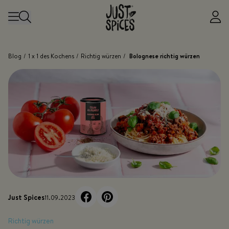
Zum Inhalt springen
Blog
/
1 x 1 des Kochens
/
Richtig würzen
/
Bolognese richtig würzen
Just Spices
11.09.2023
Richtig würzen