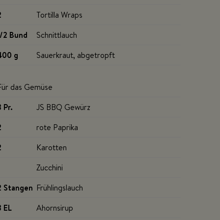
2
Tortilla Wraps
1/2 Bund
Schnittlauch
400 g
Sauerkraut, abgetropft
Für das Gemüse
3 Pr
.
JS BBQ Gewürz
2
rote Paprika
2
Karotten
Zucchini
2 Stangen
Frühlingslauch
3 EL
Ahornsirup