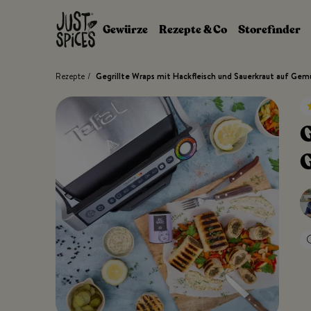
Zum Inhalt springen
Gewürze
Rezepte & Co
Storefinder
Rezepte
/
Gegrillte Wraps mit Hackfleisch und Sauerkraut auf Gem
G
G