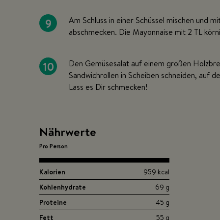
9
Am Schluss in einer Schüssel mischen und mi
abschmecken. Die Mayonnaise mit 2 TL körni
10
Den Gemüsesalat auf einem großen Holzbrett
Sandwichrollen in Scheiben schneiden, auf d
Lass es Dir schmecken!
Nährwerte
Pro Person
Kalorien
959 kcal
Kohlenhydrate
69 g
Proteine
45 g
Fett
55 g