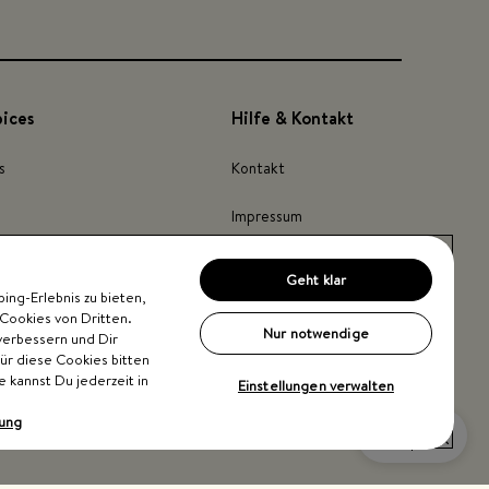
pices
Hilfe & Kontakt
s
Kontakt
Impressum
Barrierefreiheit
Geht klar
ng-Erlebnis zu bieten,
inder
Cookies von Dritten.
Nur notwendige
verbessern und Dir
Für diese Cookies bitten
e kannst Du jederzeit in
Einstellungen verwalten
rung