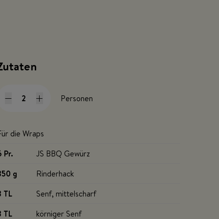
Zutaten
Personen
Für die Wraps
6 Pr
.
JS BBQ Gewürz
350 g
Rinderhack
3 TL
Senf, mittelscharf
3 TL
körniger Senf