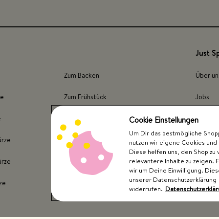
Just S
Zum Backen
Über un
ze
Zum Frühstück
Jobs
e
Für Fleisch
Presse
Cookie Einstellungen
Um Dir das bestmögliche Shoppi
ürze
Für Fisch
Store F
nutzen wir eigene Cookies und 
Diese helfen uns, den Shop zu 
relevantere Inhalte zu zeigen. 
ürze
Für Kartoffeln
wir um Deine Einwilligung. Dies
unserer Datenschutzerklärung
ze
Für Gemüse
widerrufen.
Datenschutzerklä