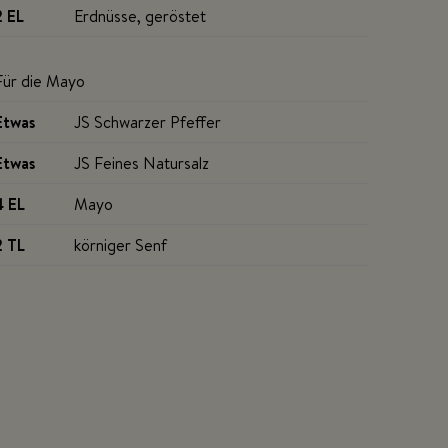
2 EL
Erdnüsse, geröstet
Für die Mayo
Etwas
JS Schwarzer Pfeffer
Etwas
JS Feines Natursalz
4 EL
Mayo
2 TL
körniger Senf