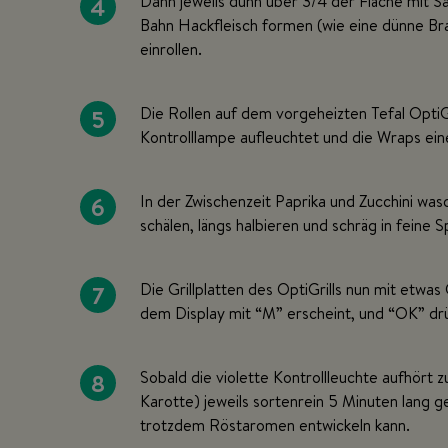
4
Dann jeweils dünn über 3/4 der Fläche mit S
Bahn Hackfleisch formen (wie eine dünne Br
einrollen.
5
Die Rollen auf dem vorgeheizten Tefal OptiG
Kontrolllampe aufleuchtet und die Wraps ei
6
In der Zwischenzeit Paprika und Zucchini was
schälen, längs halbieren und schräg in feine 
7
Die Grillplatten des OptiGrills nun mit etwa
dem Display mit “M” erscheint, und “OK” drü
8
Sobald die violette Kontrollleuchte aufhört z
Karotte) jeweils sortenrein 5 Minuten lang g
trotzdem Röstaromen entwickeln kann.