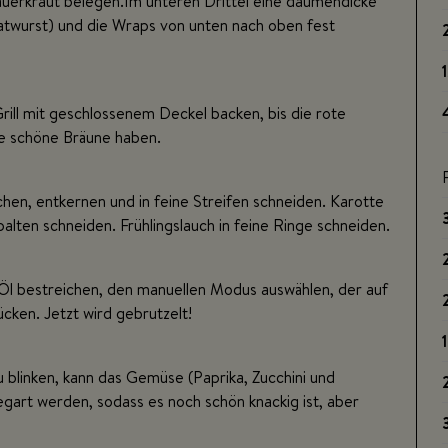
auerkraut belegen.Im unteren Drittel eine daumendicke
atwurst) und die Wraps von unten nach oben fest
rill mit geschlossenem Deckel backen, bis die rote
ne schöne Bräune haben.
chen, entkernen und in feine Streifen schneiden. Karotte
Spalten schneiden. Frühlingslauch in feine Ringe schneiden.
s Öl bestreichen, den manuellen Modus auswählen, der auf
cken. Jetzt wird gebrutzelt!
1
u blinken, kann das Gemüse (Paprika, Zucchini und
egart werden, sodass es noch schön knackig ist, aber