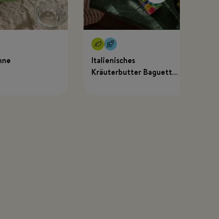
hne
Italienisches
Kräuterbutter Baguette
mit MEGGLE x Just
Spices Kräuterbutter