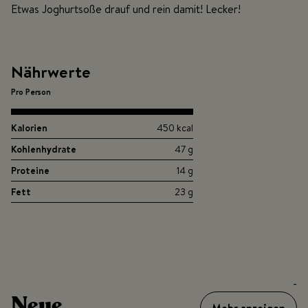
Etwas Joghurtsoße drauf und rein damit! Lecker!
Nährwerte
Pro Person
Kalorien
450 kcal
Kohlenhydrate
47 g
Proteine
14 g
Fett
23 g
-
Neue