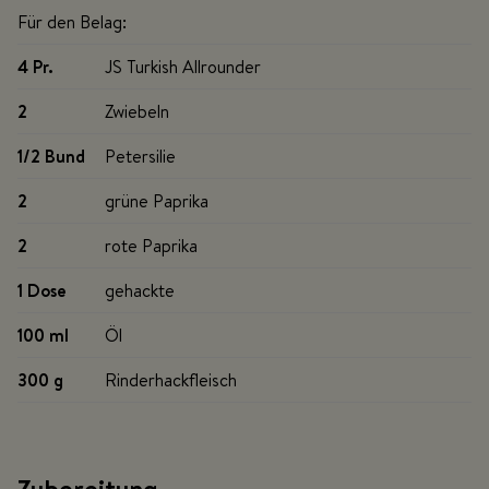
Für den Belag:
4 Pr
.
JS Turkish Allrounder
2
Zwiebeln
1/2 Bund
Petersilie
2
grüne Paprika
2
rote Paprika
1 Dose
gehackte
100 ml
Öl
300 g
Rinderhackfleisch
Zubereitung