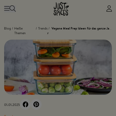
Zum Inhalt springen
Blog
/
Heiße
/
Trends
/
Vegane Meal Prep Ideen für das ganze Jah
Themen
r
01.01.2025