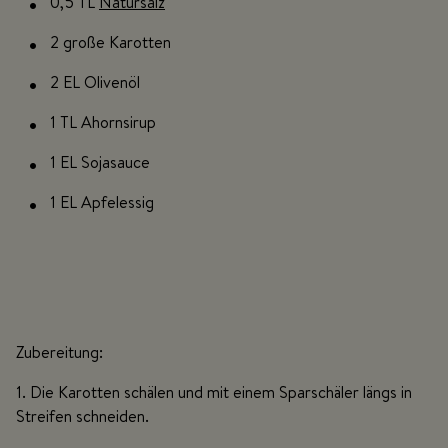
0,5 TL
Natursalz
2 große Karotten
2 EL Olivenöl
1 TL Ahornsirup
1 EL Sojasauce
1 EL Apfelessig
Zubereitung:
1. Die Karotten schälen und mit einem Sparschäler längs in
Streifen schneiden.