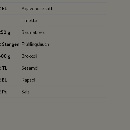
2 EL
Agavendicksaft
Limette
250 g
Basmatireis
2 Stangen
Frühlingslauch
500 g
Brokkoli
2 TL
Sesamöl
2 EL
Rapsöl
2 Pr
.
Salz