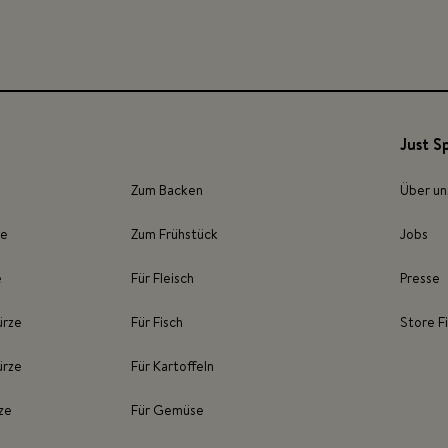
Just S
Zum Backen
Über un
ze
Zum Frühstück
Jobs
e
Für Fleisch
Presse
ürze
Für Fisch
Store F
ürze
Für Kartoffeln
ze
Für Gemüse