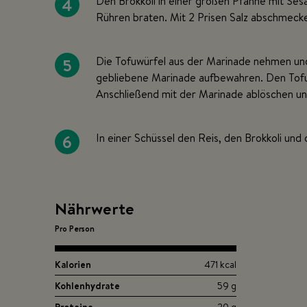
4
Den Brokkoli in einer großen Pfanne mit Ses
Rühren braten. Mit 2 Prisen Salz abschmeck
5
Die Tofuwürfel aus der Marinade nehmen und
gebliebene Marinade aufbewahren. Den Tofu 
Anschließend mit der Marinade ablöschen u
6
In einer Schüssel den Reis, den Brokkoli und
Nährwerte
Pro Person
Kalorien
471 kcal
Kohlenhydrate
59 g