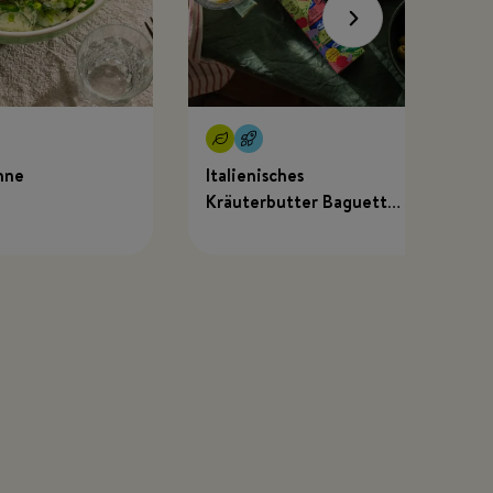
hne
Italienisches
Kräuterbutter Baguette
mit MEGGLE x Just
Spices Kräuterbutter