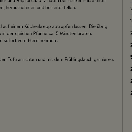
am- und Rapsöl ca. 5 Minuten bei starker Hitze unter
en, herausnehmen und beiseitestellen.
1
 auf einem Küchenkrepp abtropfen lassen. Die übrig
in der gleichen Pfanne ca. 5 Minuten braten.
nd sofort vom Herd nehmen .
 den Tofu anrichten und mit dem Frühlingslauch garnieren.