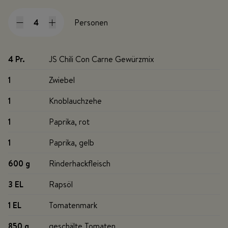
Personen
4 Pr
.
JS Chili Con Carne Gewürzmix
1
Zwiebel
1
Knoblauchzehe
1
Paprika, rot
1
Paprika, gelb
600 g
Rinderhackfleisch
3 EL
Rapsöl
1 EL
Tomatenmark
850 g
geschälte Tomaten