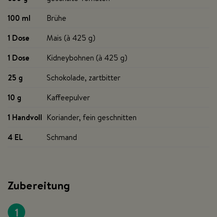
100 ml
Brühe
1 Dose
Mais (à 425 g)
1 Dose
Kidneybohnen (à 425 g)
25 g
Schokolade, zartbitter
10 g
Kaffeepulver
1 Handvoll
Koriander, fein geschnitten
4 EL
Schmand
Zubereitung
1