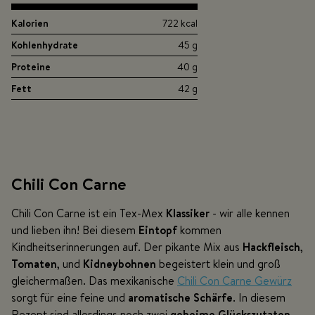
Kalorien
722 kcal
Kohlenhydrate
45 g
Proteine
40 g
Fett
42 g
Chili Con Carne
Chili Con Carne ist ein Tex-Mex
Klassiker
- wir alle kennen
und lieben ihn! Bei diesem
Eintopf
kommen
Kindheitserinnerungen auf. Der pikante Mix aus
Hackfleisch
,
Tomaten
, und
Kidneybohnen
begeistert klein und groß
gleichermaßen. Das mexikanische
Chili Con Carne Gewürz
sorgt für eine feine und
aromatische Schärfe
. In diesem
Rezept sind allerdings noch zwei
geheime Glückszutaten