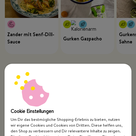
Zander mit Senf-Dill-
Gurkens
Gurken Gazpacho
Sauce
Sahne
Cookie Einstellungen
Um Dir das bestmögliche Shopping-Erlebnis zu bieten, nutzen
wir eigene Cookies und Cookies von Dritten. Diese helfen uns,
Top Kategorien
den Shop zu verbessern und Dir relevantere Inhalte zu zeigen.