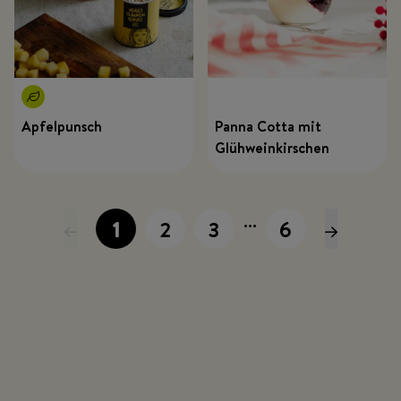
Apfelpunsch
Panna Cotta mit
Glühweinkirschen
...
1
2
3
6