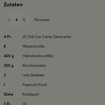
Zutaten
Personen
4 Pr
.
JS Chili Con Carne Gewürzmix
8
Weizentortilla
400 g
Hähnchenbrustfilet
250 g
Kirschtomaten
2
rote Zwiebeln
1
Peperoni frisch
1Zehe
Knoblauch
2 EL
Öl